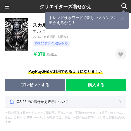
クリエイターズ着せかえ
トレンド検索ワードで新しいスタンプに
出会えるかも！
スカルファイヤー 4
マサオウ
V2.41 / 有効期間 - 期限なし
iOS 26デザイン部分対応
￥370
1%還元
PayPay決済が利用できるようになりました
プレゼントする
購入する
iOS 26での着せかえ表示について
一部の画像は着せかえショップ掲載用の画像のため、実際の着せかえには適用されません。
また、ご利用のLINEバージョンが最新でない場合、一部の画面デザインが異なる場合があり
ます。