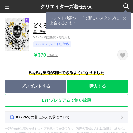
クリエイターズ着せかえ
トレンド検索ワードで新しいスタンプに
出会えるかも！
どくろ＆十字架
黒い天使
V2.40 / 有効期間 - 期限なし
iOS 26デザイン部分対応
￥370
1%還元
PayPay決済が利用できるようになりました
プレゼントする
購入する
LYPプレミアムで使い放題
iOS 26での着せかえ表示について
一部の画像は着せかえショップ掲載用の画像のため、実際の着せかえには適用されません。