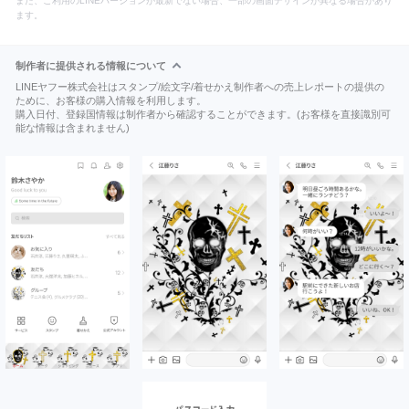
また、ご利用のLINEバージョンが最新でない場合、一部の画面デザインが異なる場合があり
ます。
制作者に提供される情報について
LINEヤフー株式会社はスタンプ/絵文字/着せかえ制作者への売上レポートの提供の
ために、お客様の購入情報を利用します。
購入日付、登録国情報は制作者から確認することができます。(お客様を直接識別可
能な情報は含まれません)