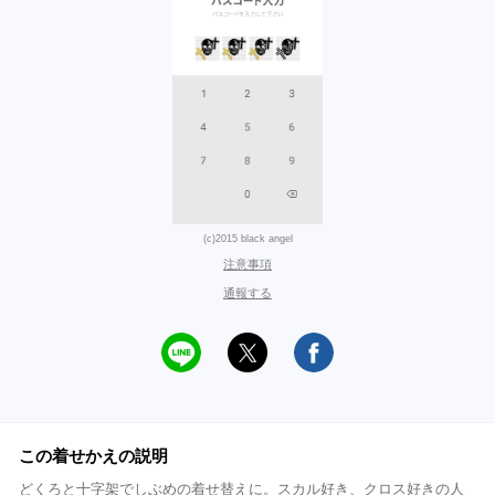
(c)2015 black angel
注意事項
通報する
この着せかえの説明
どくろと十字架でしぶめの着せ替えに。スカル好き、クロス好きの人