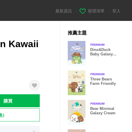
最新資訊
|
願望清單
|
登入
推薦主題
n Kawaii
Dino&Duck
Baby Galaxy
Violet
Three Bears
Farm Friendly
購買
Bear Minimal
Galaxy Cream
飽）