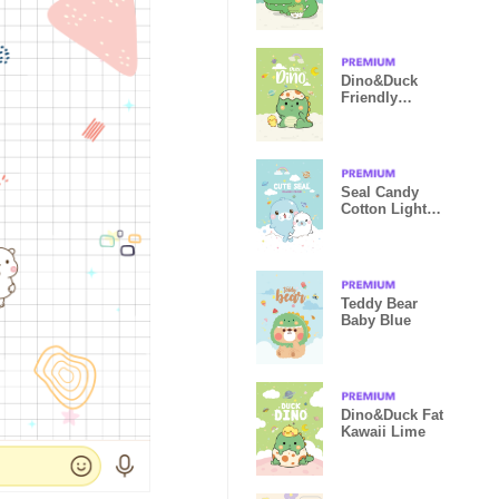
Green
Dino&Duck
Friendly
Pastel Green
Seal Candy
Cotton Light
Blue
Teddy Bear
Baby Blue
Dino&Duck Fat
Kawaii Lime