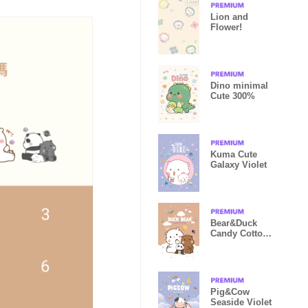
Lion and
Flower!
Dino minimal
Cute 300%
Kuma Cute
Galaxy Violet
Bear&Duck
Candy Cotton
Brown
Pig&Cow
Seaside Violet