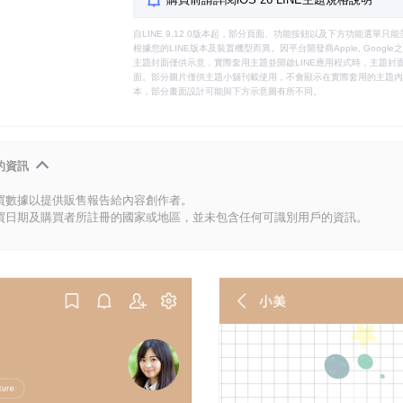
自LINE 9.12.0版本起，部分頁面、功能按鈕以及下方功能選單
根據您的LINE版本及裝置機型而異。因平台開發商Apple, Goog
主題封面僅供示意，實際套用主題並開啟LINE應用程式時，主題封面
面。部分圖片僅供主題小舖刊載使用，不會顯示在實際套用的主題內。
本，部分畫面設計可能與下方示意圖有所不同。
的資訊
買數據以提供販售報告給內容創作者。
買日期及購買者所註冊的國家或地區，並未包含任何可識別用戶的資訊。