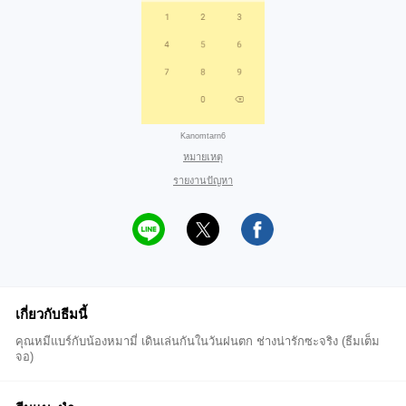
Kanomtarn6
หมายเหตุ
รายงานปัญหา
เกี่ยวกับธีมนี้
คุณหมีแบร์กับน้องหมามี่ เดินเล่นกันในวันฝนตก ช่างน่ารักซะจริง (ธีมเต็ม
จอ)