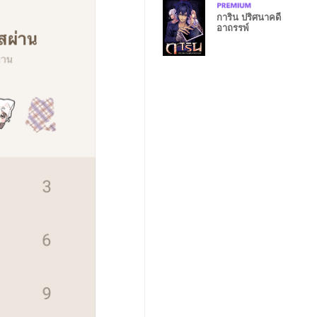
การิน ปริศนาคดี
อาถรรพ์