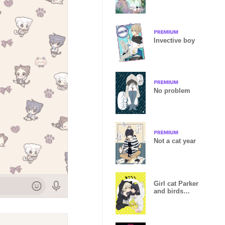
Invective boy
No problem
Not a cat year
Girl cat Parker
and birds
Parker