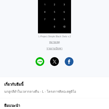
L-Project.Simple Black Owls v.2
หมายเหตุ
รายงานปัญหา
เกี่ยวกับธีมนี้
นกฮูกสีดำในเวลากลางคืน - L - โครงการศิลปะสตูดิโอ
ธีมแนะนำ