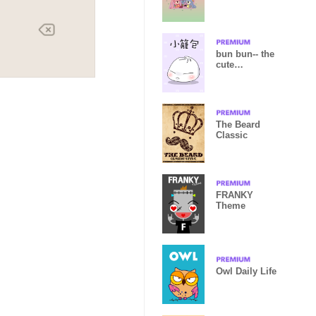
Hanami Ver.
bun bun-- the
cute
xiaolongbao
The Beard
Classic
FRANKY
Theme
Owl Daily Life