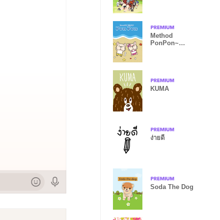
Gakuen
Otasuke Club
Method
PonPon~
Sweet
Summer
Season
KUMA
ง่ายดี
Soda The Dog