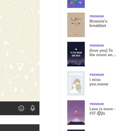
(Edited Ver.)
Brownie's
breakfast
(love you) To
the moon and
back
i miss
you.meow
Less is more -
#37 ญี่ปุ่น