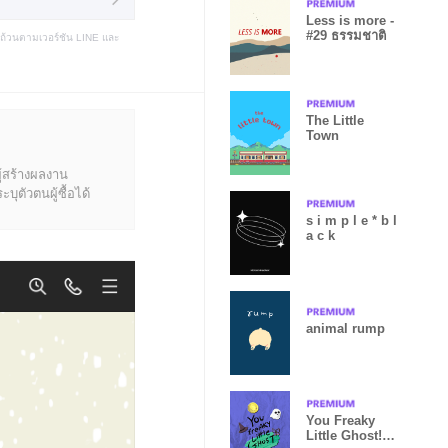
Less is more -
#29 ธรรมชาติ
บถ้วนตามเวอร์ชัน LINE และ
The Little
Town
ู้สร้างผลงาน
ุตัวตนผู้ซื้อได้
s i m p l e * b l
a c k
animal rump
You Freaky
Little Ghost!