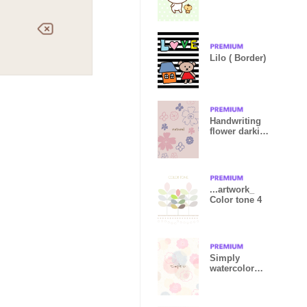
Lilo ( Border)
Handwriting
flower darkish
pink3 Japan
...artwork_
Color tone 4
Simply
watercolor
Flower4 from
Japan