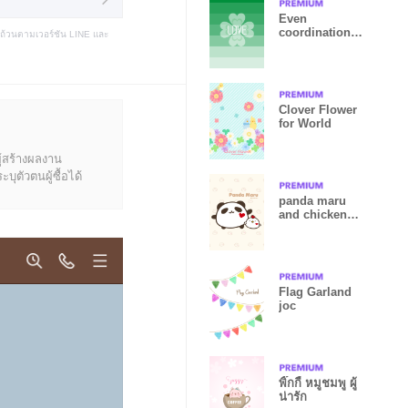
Even
coordination -
บถ้วนตามเวอร์ชัน LINE และ
Clover - joc
Clover Flower
for World
ู้สร้างผลงาน
ุตัวตนผู้ซื้อได้
panda maru
and chicken
maru
Flag Garland
joc
พิ๊กกี้ หมูชมพู ผู้
น่ารัก