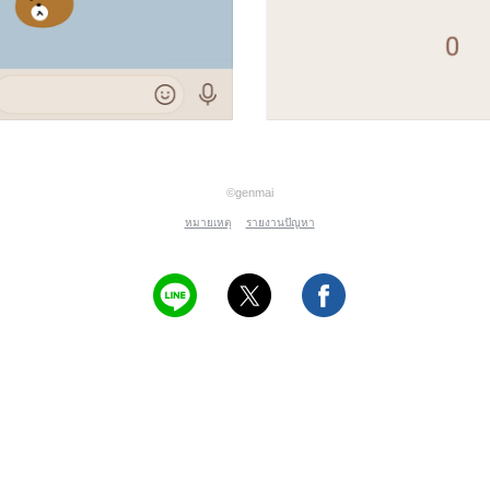
©genmai
หมายเหตุ
รายงานปัญหา