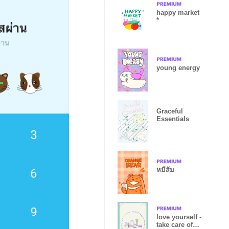
happy market
*
young energy
Graceful
Essentials
หมีส้ม
love yourself -
take care of