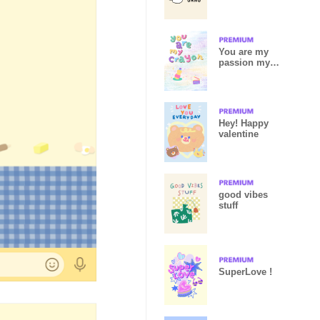
You are my
passion my
love
Hey! Happy
valentine
good vibes
stuff
SuperLove !