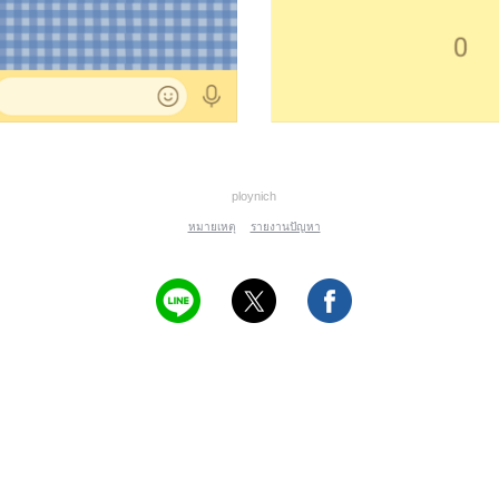
ploynich
หมายเหตุ
รายงานปัญหา