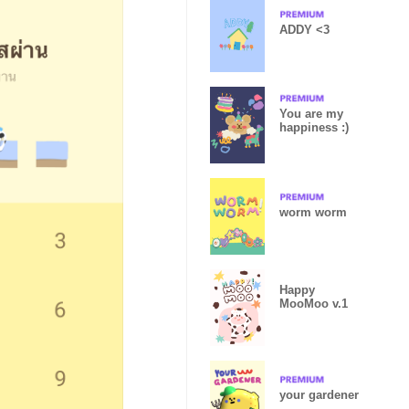
ADDY <3
You are my
happiness :)
worm worm
Happy
MooMoo v.1
your gardener