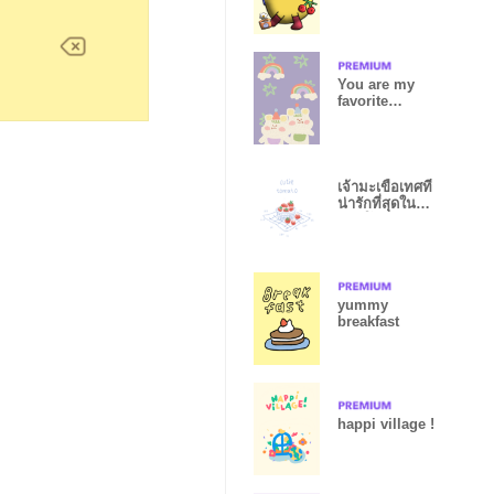
You are my
favorite
Christmas
bear
เจ้ามะเขือเทศที่
น่ารักที่สุดใน
สามโลก
yummy
breakfast
happi village !