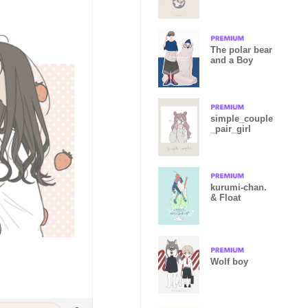
The polar bear
and a Boy
simple_couple
_pair_girl
kurumi-chan.
& Float
Wolf boy