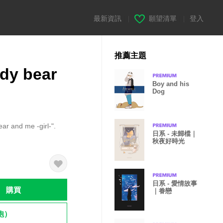
最新資訊
|
願望清單
|
登入
推薦主題
dy bear
Boy and his
Dog
ar and me -girl-".
日系 - 未歸檔｜
秋夜好時光
日系 - 愛情故事
購買
｜眷戀
飽）