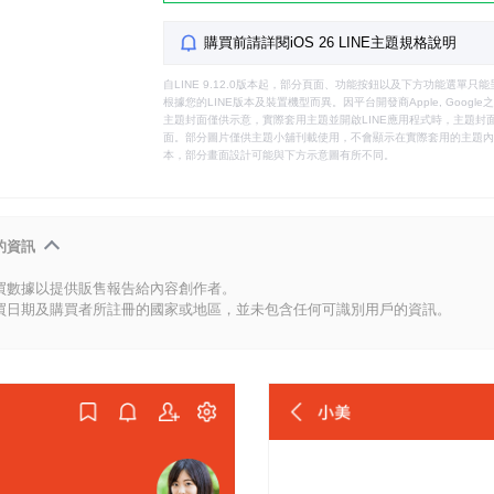
購買前請詳閱iOS 26 LINE主題規格說明
自LINE 9.12.0版本起，部分頁面、功能按鈕以及下方功能選單
根據您的LINE版本及裝置機型而異。因平台開發商Apple, Goog
主題封面僅供示意，實際套用主題並開啟LINE應用程式時，主題封面
面。部分圖片僅供主題小舖刊載使用，不會顯示在實際套用的主題內。
本，部分畫面設計可能與下方示意圖有所不同。
的資訊
買數據以提供販售報告給內容創作者。
買日期及購買者所註冊的國家或地區，並未包含任何可識別用戶的資訊。