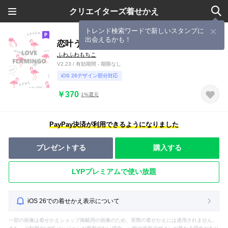
クリエイターズ着せかえ
トレンド検索ワードで新しいスタンプに
出会えるかも！
恋叶う♡FLAMINGO
ふわふわもちこ
V2.23 / 有効期間 - 期限なし
iOS 26デザイン部分対応
￥370
1%還元
PayPay決済が利用できるようになりました
プレゼントする
購入する
LYPプレミアムで使い放題
iOS 26での着せかえ表示について
一部の画像は着せかえショップ掲載用の画像のため、実際の着せかえには適用されません。