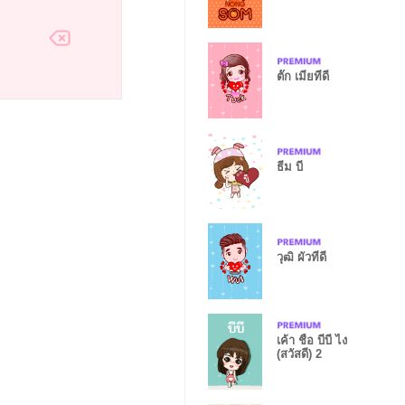
ตั๊ก เมียที่ดี
ธีม บี
วุฒิ ผัวที่ดี
เค้า ชื่อ บีบี ไง
(สวัสดี) 2