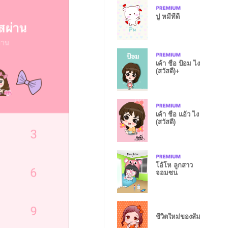
ปู หมีที่ดี
เค้า ชื่อ ป้อม ไง
(สวัสดี)+
เค้า ชื่อ แอ้ว ไง
(สวัสดี)
โอ้โห ลูกสาว
จอมซน
ชีวิตใหม่ของส้ม