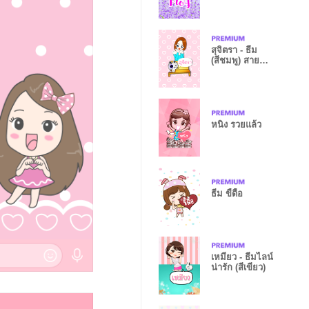
สุจิตรา - ธีม
(สีชมพู) สาย
อ้อน
หนิง รวยแล้ว
ธีม ขี้ดื้อ
เหมียว - ธีมไลน์
น่ารัก (สีเขียว)