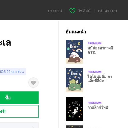
ประกาศ
|
วิชลิสต์
|
เข้าสู่ระบบ
ธีมแนะนำ
ะเล
หมีน้อยอวกาศสี
คราม
 iOS 26 บางส่วน
ไดโนนุ่มนิ่ม กา
แล็กซี่สีมิด
ไนท์บลู
ซื้อ
กาแล็กซี่ไทม์
ฟรี!