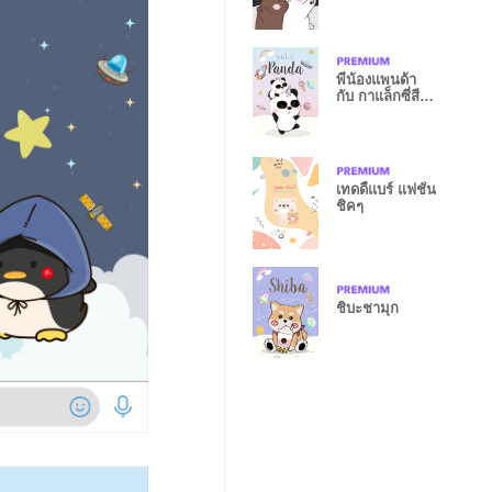
พี่น้องแพนด้า
กับ กาแล็กซี่สี
พาสเทล
เทดดี้แบร์ แฟชั่น
ชิคๆ
ชิบะชามุก