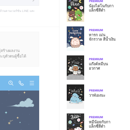
น้องไดโนกับกา
แล็กซี่สีดำ
บถ้วนตามเวอร์ชัน LINE และ
ทารก เม่น
จักรวาล สีน้ำเงิน
ู้สร้างผลงาน
ุตัวตนผู้ซื้อได้
แก๊งค์หมีบน
อวกาศ
วาฬเองนะ
หมีน้อยกับกา
แล็กซี่สีดำ