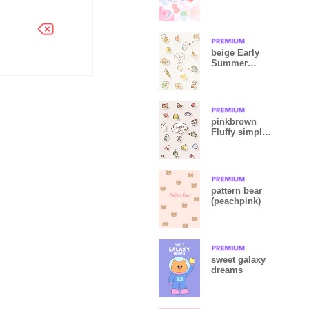
11_2
beige Early
Summer
Collection
05_2
pinkbrown
Fluffy simple
icon08_2
pattern bear
(peachpink)
sweet galaxy
dreams