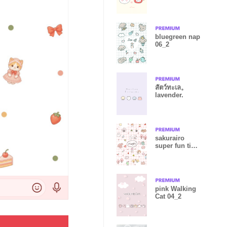
^___^
bluegreen nap
06_2
สัตว์ทะเล。
lavender.
sakurairo
super fun time
09_2
pink Walking
Cat 04_2