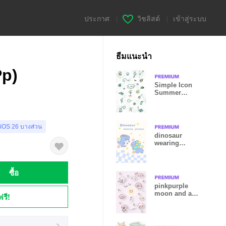
ประกาศ
|
วิชลิสต์
|
เข้าสู่ระบบ
ธีมแนะนำ
Pp)
Simple Icon
Summer
bluegreen06_2
 iOS 26 บางส่วน
dinosaur
wearing
glasses3
ซื้อ
pinkpurple
moon and a
ฟรี!
toy poodle
11_2