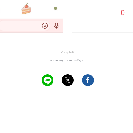
Pporpla10
หมายเหตุ
รายงานปัญหา