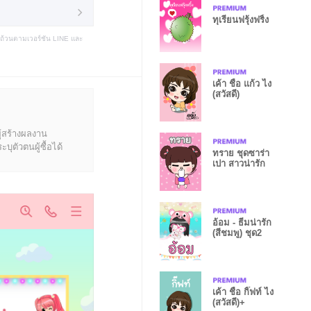
ทุเรียนฟรุ้งฟริ้ง
บถ้วนตามเวอร์ชัน LINE และ
เค้า ชื่อ แก้ว ไง
(สวัสดี)
ู้สร้างผลงาน
ุตัวตนผู้ซื้อได้
ทราย ชุดซาร่า
เปา สาวน่ารัก
อ้อม - ธีมน่ารัก
(สีชมพู) ชุด2
เค้า ชื่อ กิ๊ฟท์ ไง
(สวัสดี)+