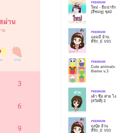
ใหม่ - ธีมน่ารัก
(สีชมพู) ชุด2
แอมมี่ อ้วน
ที่รัก_E V03
Cute animals
theme v.3
เค้า ชื่อ ต่าย ไง
(สวัสดี) 2
ถุงปุ๋ย อ้วน
ที่รัก_E V03