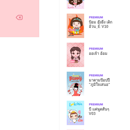
ป้อม อุ๊งอิ๊ง เด็ก
อ้วน_E V10
ออเจ้า อ้อม
มาดามป๊อปปี้
"ภูมิใจเสนอ"
บี แค่พูดสั้นๆ
V03