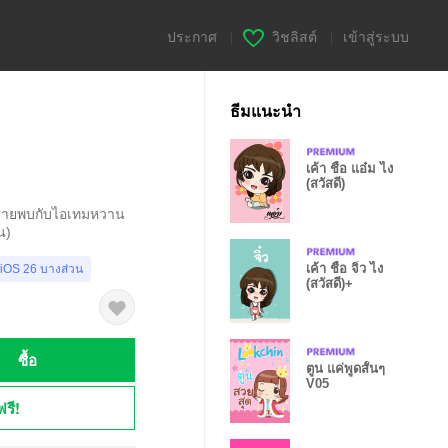
ประกาศ
|
วิชลิสต์
|
เข้าสู่ระบบ
ธีมแนะนำ
เค้า ชื่อ แอ๋ม ไง
(สวัสดี)
ทรายพบกับไอเทมหวาน
น)
เค้า ชื่อ จิ๋ว ไง
 iOS 26 บางส่วน
(สวัสดี)+
ซื้อ
ตูน แค่พูดสั้นๆ
V05
ฟรี!