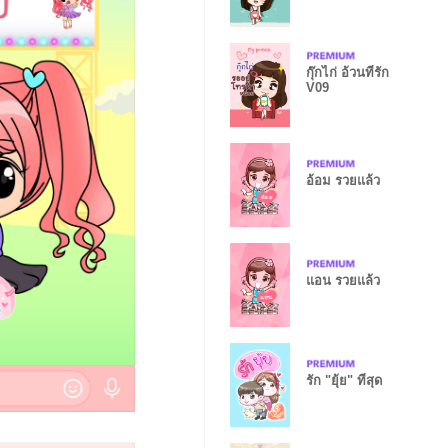
กุ๊กไก่ อ้วนที่รัก
V09
อ้อม รวยแล้ว
แอน รวยแล้ว
รัก "ยุ้ย" ที่สุด