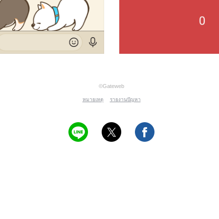
©Gateweb
หมายเหตุ
รายงานปัญหา