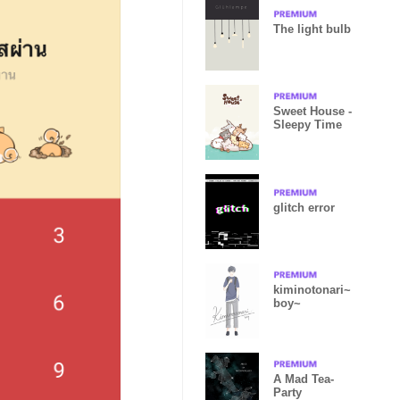
The light bulb
Sweet House -
Sleepy Time
glitch error
kiminotonari~
boy~
A Mad Tea-
Party