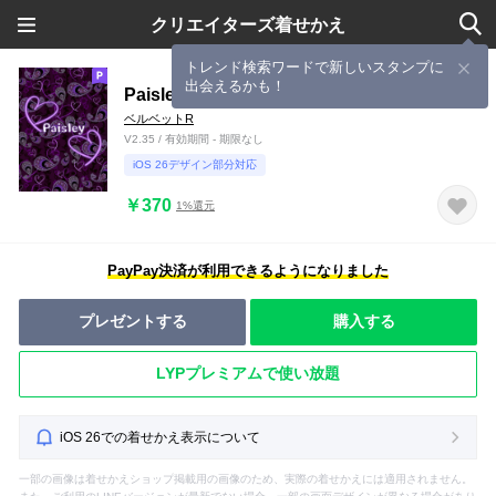
クリエイターズ着せかえ
トレンド検索ワードで新しいスタンプに
出会えるかも！
Paisley -Purple-
ベルベットR
V2.35 / 有効期間 - 期限なし
iOS 26デザイン部分対応
￥370
1%還元
PayPay決済が利用できるようになりました
プレゼントする
購入する
LYPプレミアムで使い放題
iOS 26での着せかえ表示について
一部の画像は着せかえショップ掲載用の画像のため、実際の着せかえには適用されません。