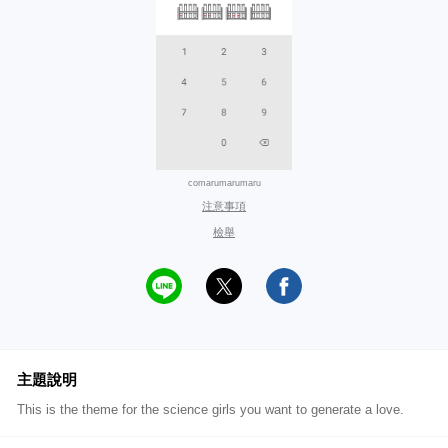
comarumarumaru
注意事項
檢舉
主題說明
This is the theme for the science girls you want to generate a love.