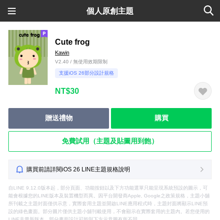
個人原創主題
Cute frog
Kawin
V2.40 / 無使用效期限制
支援iOS 26部分設計規格
NT$30
贈送禮物
購買
免費試用（主題及貼圖用到飽）
購買前請詳閱iOS 26 LINE主題規格說明
自LINE 9.12.0版本起，部分頁面、功能按鈕以及下方功能選單只能呈現系統預設的圖示，可
能會根據您的LINE版本及裝置機型而異。因平台開發商Apple, Google之政策規格，主題小舖
所刊載之主題封面僅供示意，實際套用主題並開啟LINE應用程式時，主題封面將顯示LINE預
設的綠色畫面。部分圖片僅供主題小舖刊載使用，不會顯示在實際套用的主題內。若您使用的
LINE非最新版本，部分畫面設計可能與下方示意圖有所不同。