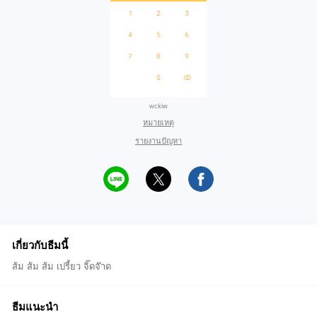
wckiw
หมายเหตุ
รายงานปัญหา
เกี่ยวกับธีมนี้
ส้ม ส้ม ส้ม เปรี้ยว จิ๊ดจ๊าด
ธีมแนะนำ