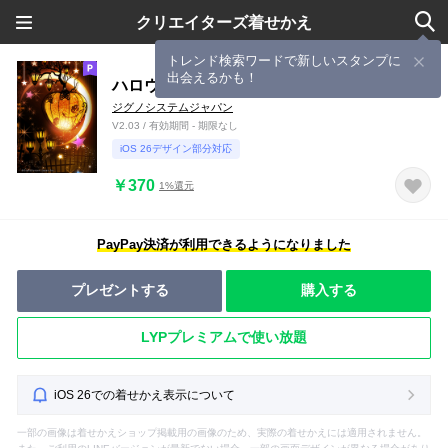
クリエイターズ着せかえ
トレンド検索ワードで新しいスタンプに
出会えるかも！
ハロウィン☆キラキラランプ
ジグノシステムジャパン
V2.03 / 有効期間 - 期限なし
iOS 26デザイン部分対応
￥370
1%還元
PayPay決済が利用できるようになりました
プレゼントする
購入する
LYPプレミアムで使い放題
iOS 26での着せかえ表示について
一部の画像は着せかえショップ掲載用の画像のため、実際の着せかえには適用されません。