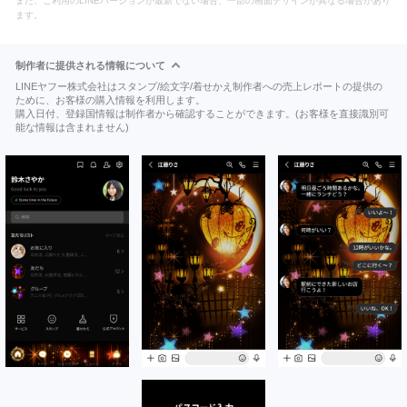
また、ご利用のLINEバージョンが最新でない場合、一部の画面デザインが異なる場合があり
ます。
制作者に提供される情報について
LINEヤフー株式会社はスタンプ/絵文字/着せかえ制作者への売上レポートの提供の
ために、お客様の購入情報を利用します。
購入日付、登録国情報は制作者から確認することができます。(お客様を直接識別可
能な情報は含まれません)