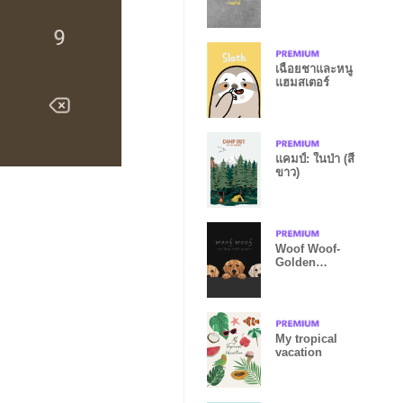
เฉื่อยชาและหนู
แฮมสเตอร์
แคมป์: ในป่า (สี
ขาว)
Woof Woof-
Golden
retriever-
BLACK/GRAY
My tropical
vacation