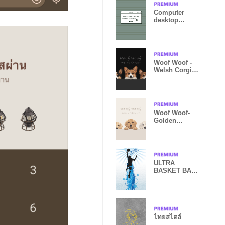
Computer
desktop
icons.Stripes-
5
Woof Woof -
Welsh Corgi
01 -
BLACK/GRAY
Woof Woof-
Golden
retriever-
BEIGE/BROW
N
ULTRA
BASKET BALL
3
ไทยสไตล์