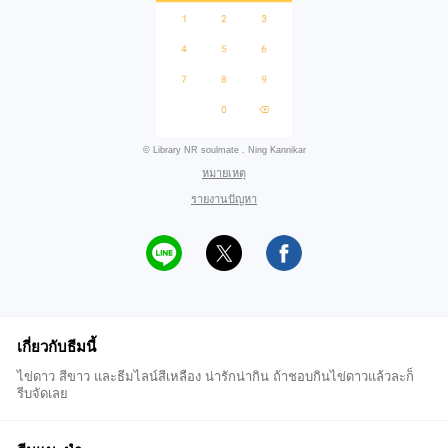
© Library NR soulmate . Ning Kannikar
หมายเหตุ
รายงานปัญหา
เกี่ยวกับธีมนี้
ไข่ดาว สีขาว และธีมไลน์สีเหลือง น่ารักน่ากิน ถ้าชอบกินไข่ดาวแล้วละก็
รีบจัดเลย