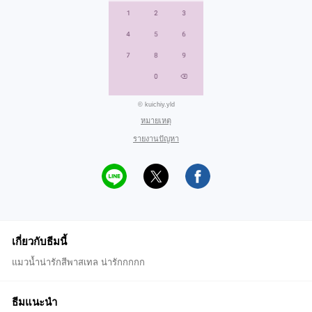
© kuichiy.yld
หมายเหตุ
รายงานปัญหา
เกี่ยวกับธีมนี้
แมวน้ำน่ารักสีพาสเทล น่ารักกกกก
ธีมแนะนำ