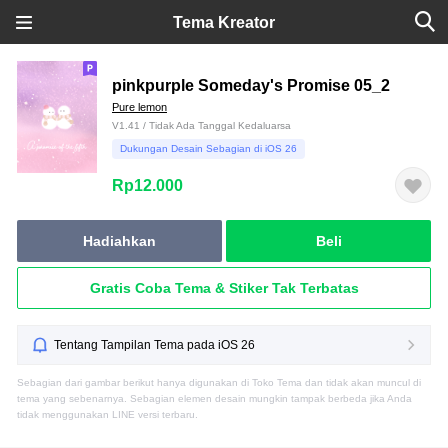
Tema Kreator
pinkpurple Someday's Promise 05_2
Pure lemon
V1.41 / Tidak Ada Tanggal Kedaluarsa
Dukungan Desain Sebagian di iOS 26
Rp12.000
Hadiahkan
Beli
Gratis Coba Tema & Stiker Tak Terbatas
Tentang Tampilan Tema pada iOS 26
Sebagian dari gambar berikut hanya digunakan di Toko Tema dan tidak akan muncul di
tema yang sebenarnya. Sebagian elemen desain mungkin tampak berbeda jika Anda
tidak menggunakan LINE versi terbaru.