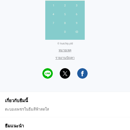
© kuichiy.yld
หมายเหตุ
รายงานปัญหา
เกี่ยวกับธีมนี้
ตะบองเพชรในธีมสีฟ้าสดใส
ธีมแนะนำ