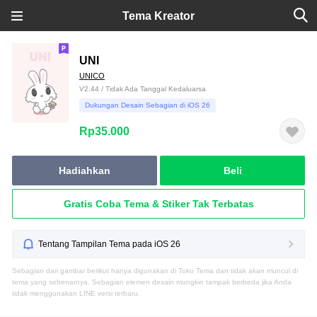
Tema Kreator
UNI
UNICO
V2.44 / Tidak Ada Tanggal Kedaluarsa
Dukungan Desain Sebagian di iOS 26
Rp35.000
Hadiahkan
Beli
Gratis Coba Tema & Stiker Tak Terbatas
Tentang Tampilan Tema pada iOS 26
Sebagian dari gambar berikut hanya digunakan di Toko Tema dan tidak akan muncul di
tema yang sebenarnya. Sebagian elemen desain mungkin tampak berbeda jika Anda
tidak menggunakan LINE versi terbaru.