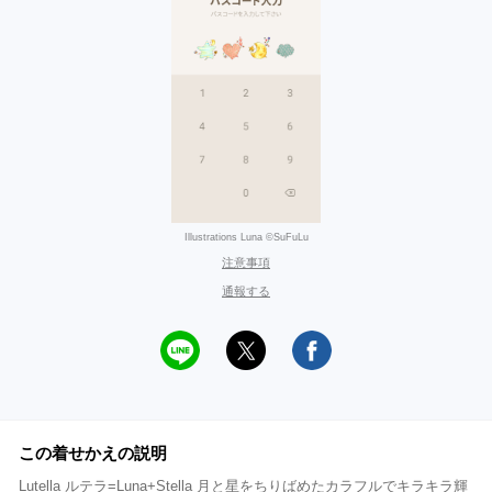
Illustrations Luna ©SuFuLu
注意事項
通報する
この着せかえの説明
Lutella ルテラ=Luna+Stella 月と星をちりばめたカラフルでキラキラ輝