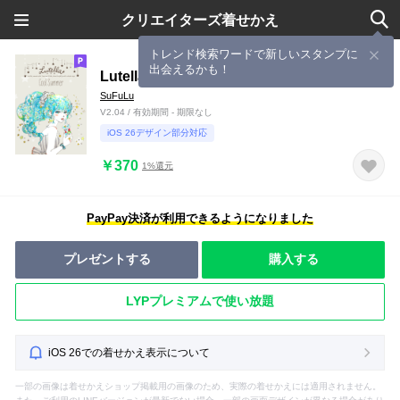
クリエイターズ着せかえ
トレンド検索ワードで新しいスタンプに
出会えるかも！
Lutella #cool Summer
SuFuLu
V2.04 / 有効期間 - 期限なし
iOS 26デザイン部分対応
￥370
1%還元
PayPay決済が利用できるようになりました
プレゼントする
購入する
LYPプレミアムで使い放題
iOS 26での着せかえ表示について
一部の画像は着せかえショップ掲載用の画像のため、実際の着せかえには適用されません。