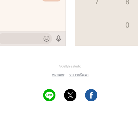
©dellylifestudio
หมายเหตุ
รายงานปัญหา