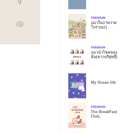
บลู)
แมวในภาพวาด
โบราณ11
แมวนำโชคของ
ฉัน(ขาวบริสุทธิ์)
My Ocean life
The BreakFast
Club.