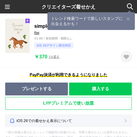
クリエイターズ着せかえ
トレンド検索ワードで新しいスタンプに
出会えるかも！
simple Horse_01
Rei
V1.88 / 有効期間 - 期限なし
iOS 26デザイン部分対応
￥370
1%還元
PayPay決済が利用できるようになりました
プレゼントする
購入する
LYPプレミアムで使い放題
iOS 26での着せかえ表示について
一部の画像は着せかえショップ掲載用の画像のため、実際の着せかえには適用されません。