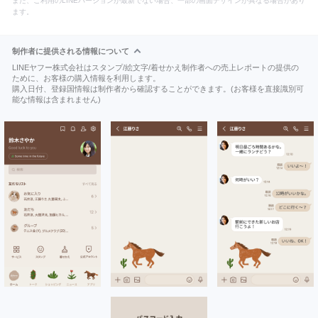
また、ご利用のLINEバージョンが最新でない場合、一部の画面デザインが異なる場合があり
ます。
制作者に提供される情報について
LINEヤフー株式会社はスタンプ/絵文字/着せかえ制作者への売上レポートの提供の
ために、お客様の購入情報を利用します。
購入日付、登録国情報は制作者から確認することができます。(お客様を直接識別可
能な情報は含まれません)