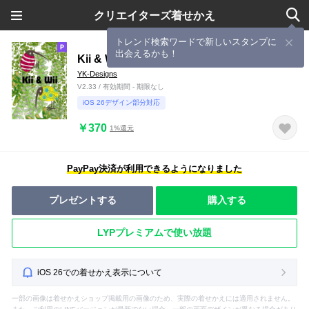
クリエイターズ着せかえ
トレンド検索ワードで新しいスタンプに
出会えるかも！
Kii & Wii
YK-Designs
V2.33 / 有効期間 - 期限なし
iOS 26デザイン部分対応
￥370
1%還元
PayPay決済が利用できるようになりました
プレゼントする
購入する
LYPプレミアムで使い放題
iOS 26での着せかえ表示について
一部の画像は着せかえショップ掲載用の画像のため、実際の着せかえには適用されません。