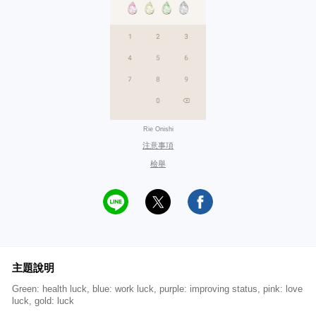
Rie Onishi
注意事項
檢舉
主題說明
Green: health luck, blue: work luck, purple: improving status, pink: love
luck, gold: luck