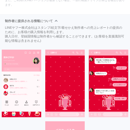
また、ご利用のLINEバージョンが最新でない場合、一部の画面デザインが異なる場合があり
ます。
制作者に提供される情報について
LINEヤフー株式会社はスタンプ/絵文字/着せかえ制作者への売上レポートの提供の
ために、お客様の購入情報を利用します。
購入日付、登録国情報は制作者から確認することができます。(お客様を直接識別可
能な情報は含まれません)