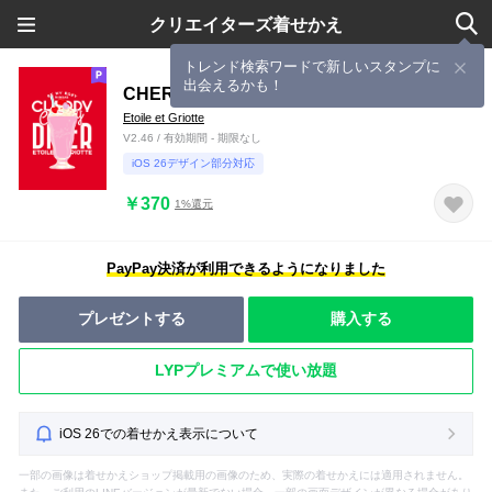
クリエイターズ着せかえ
トレンド検索ワードで新しいスタンプに
出会えるかも！
CHERRY CREAMY DINER
Etoile et Griotte
V2.46 / 有効期間 - 期限なし
iOS 26デザイン部分対応
￥370
1%還元
PayPay決済が利用できるようになりました
プレゼントする
購入する
LYPプレミアムで使い放題
iOS 26での着せかえ表示について
一部の画像は着せかえショップ掲載用の画像のため、実際の着せかえには適用されません。