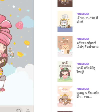
รายได้ปังๆ III
เจ้าแมวน่ารัก สี
ม่วง!
ครัวซองต์แบร์
เลิฟๆ ธีมน้ำตาล
นาคี สวัสดีปีงู
ใหญ่!
มูเตลู & ปีมะเมีย
ม้า - งาน
ก้าวหน้า