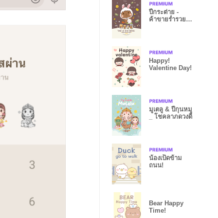
ปีกระต่าย -
ค้าขายร่ำรวย
รายได้ปังๆ III
Happy!
Valentine Day!
มูเตลู & ปีกุนหมู
_ โชคลาภดวงดี
น้องเป็ดข้าม
ถนน!
Bear Happy
Time!