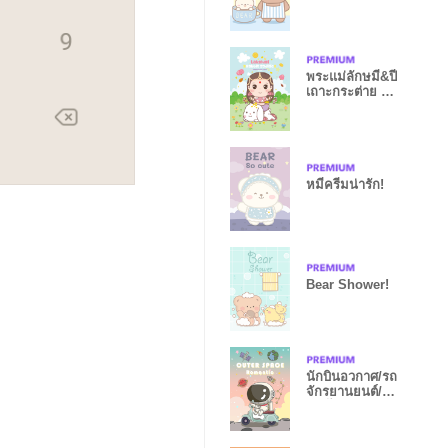
พระแม่ลักษมี&ปี
เถาะกระต่าย x
ธุรกิจรุ่ง
หมีครีมน่ารัก!
Bear Shower!
นักบินอวกาศ/รถ
จักรยานยนต์/
การไล่ระดับสี2