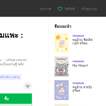
ประกาศ
|
วิชลิสต์
|
เข้าสู่ระบบ
ธีมแนะนำ
แมแพะ :
หมูอ้วน ชีสเลิฟ
เว่อร์ สวีทท
แพะ :: เสริมดวงชะตา
มเป็นเศรษฐี พลิก
Hip Hippo!
 iOS 26 บางส่วน
หมูอ้วน สายรุ้ง
สวีทท
ซื้อ