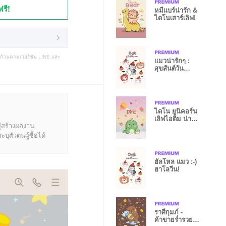
ฟรี!
หมีแบร์น่ารัก &
ไดโนเสาร์เลิฟ!
บถ้วนตามเวอร์ชัน LINE และ
แมวน่ารักๆ :
สุขสันต์วัน
ฮาโลวีน!
ไดโน ยูนิคอร์น
เลิฟไอติม น่า
ู้สร้างผลงาน
ร๊าก
ุตัวตนผู้ซื้อได้
ฮัลโหล แมว :-)
ฮาโลวีน!
ราศีกุมภ์ -
ค้าขายร่ำรวย