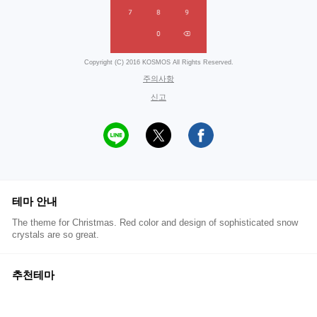
Copyright (C) 2016 KOSMOS All Rights Reserved.
주의사항
신고
테마 안내
The theme for Christmas. Red color and design of sophisticated snow
crystals are so great.
추천테마