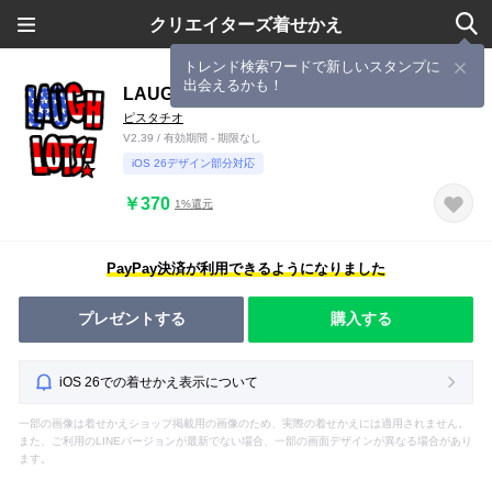
クリエイターズ着せかえ
トレンド検索ワードで新しいスタンプに
出会えるかも！
LAUGH LOTS
ピスタチオ
V2.39 / 有効期間 - 期限なし
iOS 26デザイン部分対応
￥370
1%還元
PayPay決済が利用できるようになりました
プレゼントする
購入する
iOS 26での着せかえ表示について
一部の画像は着せかえショップ掲載用の画像のため、実際の着せかえには適用されません。
また、ご利用のLINEバージョンが最新でない場合、一部の画面デザインが異なる場合があり
ます。