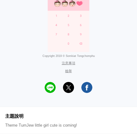
Copyright 2019 © Somkiat Tongchomphu
注意事項
檢舉
主題說明
Theme TumJew little girl cute is coming!