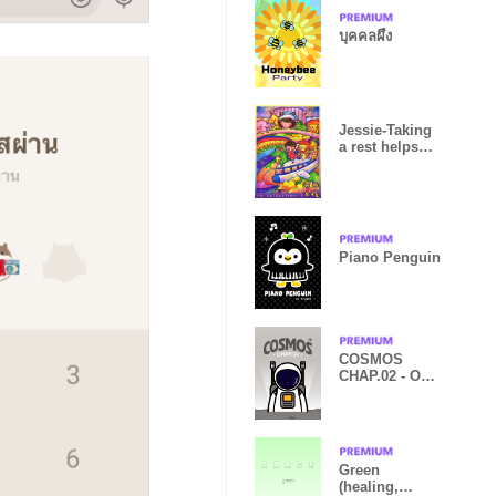
บุคคลผึ้ง
Jessie-Taking
a rest helps
going further
Piano Penguin
COSMOS
CHAP.02 - OUT
SPACE IN B/W
STYLE
Green
(healing,