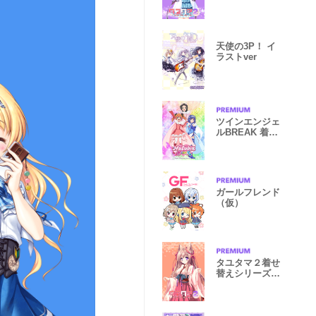
vol.3 西条緋文
天使の3P！ イ
ラストver
ツインエンジェ
ルBREAK 着せ
かえ(ピンク)
ガールフレンド
（仮）
タユタマ２着せ
替えシリーズ
vol2泉戸ましろ