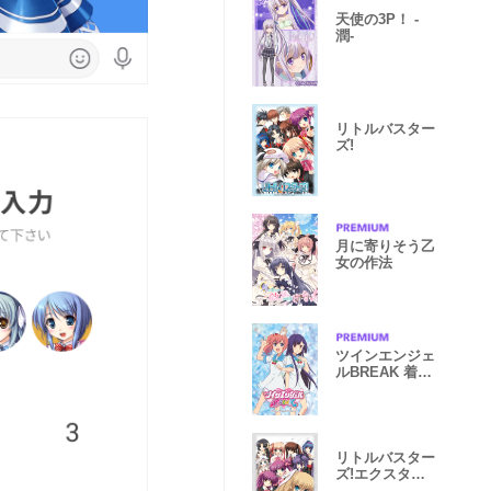
天使の3P！ -
潤-
リトルバスター
ズ!
月に寄りそう乙
女の作法
ツインエンジェ
ルBREAK 着せ
かえ(ブルー)
リトルバスター
ズ!エクスタシ
ー