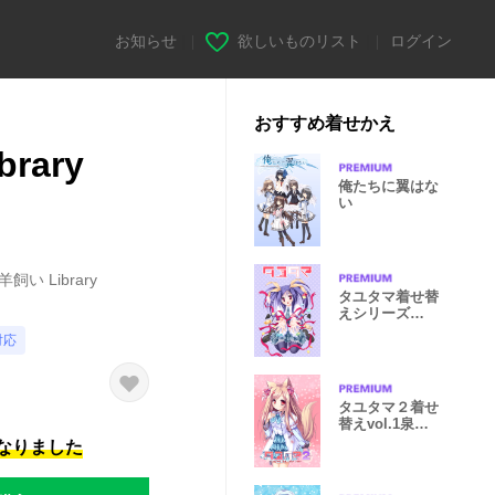
お知らせ
|
欲しいものリスト
|
ログイン
おすすめ着せかえ
rary
俺たちに翼はな
い
い Library
タユタマ着せ替
えシリーズ
vol.2河合アメ
対応
リ
タユタマ２着せ
替えvol.1泉戸
こはく
になりました