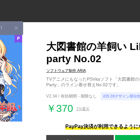
！
大図書館の羊飼い Lib
party No.02
ソフトウェア制作 ARIA
TVアニメにもなったPSVitaソフト「大図書館の羊飼
Party」のライン着せ替えNo.02です。
V2.34 / 有効期間 - 期限なし
iOS 26デザイン部分
￥370
1%還元
PayPay決済が利用できるよう