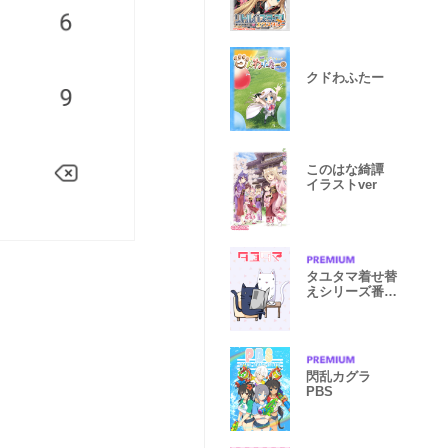
クドわふたー
このはな綺譚
イラストver
タユタマ着せ替
えシリーズ番外
編アズ＆ラビ
閃乱カグラ
PBS