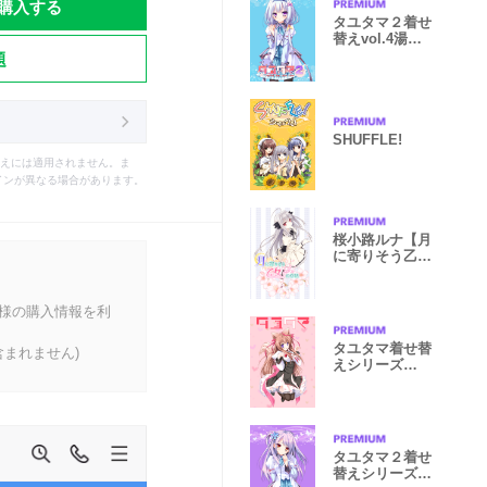
購入する
タユタマ２着せ
替えvol.4湯ノ
題
花 菜乃
SHUFFLE!
えには適用されません。ま
インが異なる場合があります。
桜小路ルナ【月
に寄りそう乙女
の作法】
客様の購入情報を利
タユタマ着せ替
まれません)
えシリーズ
vol.1泉戸まし
ろ
タユタマ２着せ
替えシリーズ