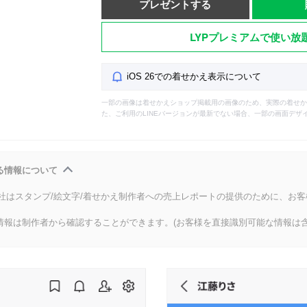
プレゼントする
LYPプレミアムで使い放
iOS 26での着せかえ表示について
一部の画像は着せかえショップ掲載用の画像のため、実際の着せか
た、ご利用のLINEバージョンが最新でない場合、一部の画面デザ
る情報について
会社はスタンプ/絵文字/着せかえ制作者への売上レポートの提供のために、お
情報は制作者から確認することができます。(お客様を直接識別可能な情報は含