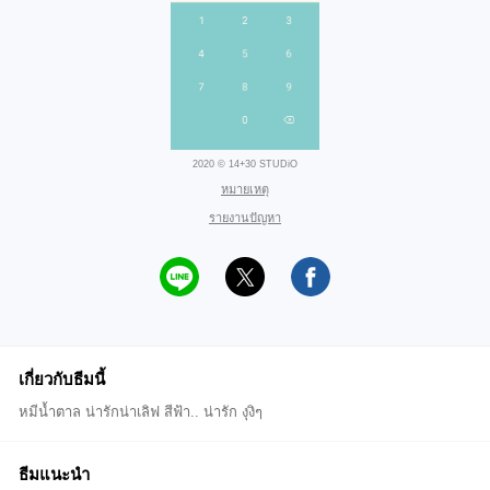
2020 © 14+30 STUDiO
หมายเหตุ
รายงานปัญหา
เกี่ยวกับธีมนี้
หมีน้ำตาล น่ารักน่าเลิฟ สีฟ้า.. น่ารัก งุงิๆ
ธีมแนะนำ