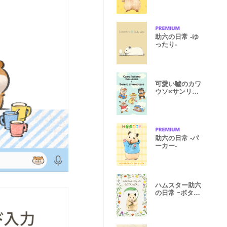
助六の日常 -ゆ
ったり-
可愛い嘘のカワ
ウソ×サンリオ
キャラ
助六の日常 -パ
ーカー-
ハムスター助六
の日常 ｰボタニ
カルｰ