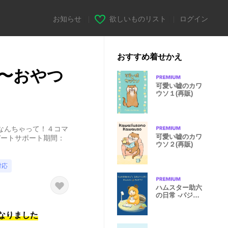
お知らせ
|
欲しいものリスト
|
ログイン
おすすめ着せかえ
〜おやつ
可愛い嘘のカワ
ウソ１(再販)
なんちゃって！４コマ
可愛い嘘のカワ
デートサポート期間：
ウソ２(再販)
対応
ハムスター助六
の日常 -パジャ
マパーティ-
になりました