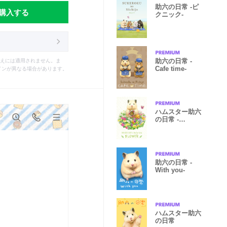
助六の日常 -ピ
購入する
クニック-
助六の日常 -
えには適用されません。ま
Cafe time-
インが異なる場合があります。
ハムスター助六
の日常 -
FLOWER-
助六の日常 -
With you-
ハムスター助六
の日常