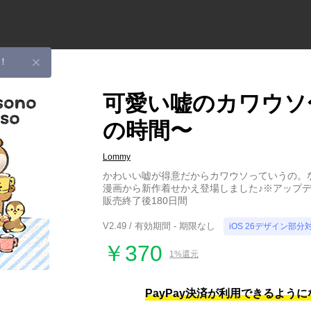
！
可愛い嘘のカワウソ
の時間〜
Lommy
かわいい嘘が得意だからカワウソっていうの。
漫画から新作着せかえ登場しました♪※アップ
販売終了後180日間
V2.49 / 有効期間 - 期限なし
iOS 26デザイン部分
￥370
1%還元
PayPay決済が利用できるよう