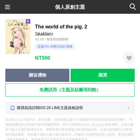
個人原創主題
The world of the pig. 2
Taka&Sarry
V2.28 / 無使用效期限制
支援iOS 26部分設計規格
NT$90
贈送禮物
購買
免費試用（主題及貼圖用到飽）
購買前請詳閱iOS 26 LINE主題規格說明
自LINE 9.12.0版本起，部分頁面、功能按鈕以及下方功能選單只能呈現系統預設的圖示，可
能會根據您的LINE版本及裝置機型而異。因平台開發商Apple, Google之政策規格，主題小舖
所刊載之主題封面僅供示意，實際套用主題並開啟LINE應用程式時，主題封面將顯示LINE預
設的綠色畫面。部分圖片僅供主題小舖刊載使用，不會顯示在實際套用的主題內。若您使用的
LINE非最新版本，部分畫面設計可能與下方示意圖有所不同。