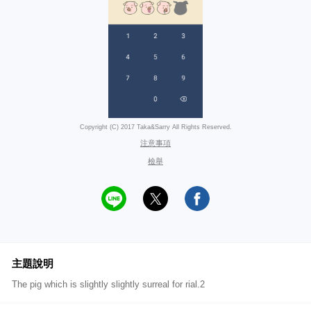
Copyright (C) 2017 Taka&Sarry All Rights Reserved.
注意事項
檢舉
主題說明
The pig which is slightly slightly surreal for rial.2