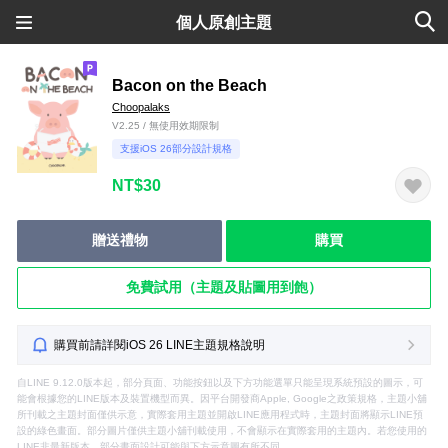
個人原創主題
Bacon on the Beach
Choopalaks
V2.25 / 無使用效期限制
支援iOS 26部分設計規格
NT$30
贈送禮物
購買
免費試用（主題及貼圖用到飽）
購買前請詳閱iOS 26 LINE主題規格說明
自LINE 9.12.0版本起，部分頁面、功能按鈕以及下方功能選單只能呈現系統預設的圖示，可
能會根據您的LINE版本及裝置機型而異。因平台開發商Apple, Google之政策規格，主題小舖
所刊載之主題封面僅供示意，實際套用主題並開啟LINE應用程式時，主題封面將顯示LINE預
設的綠色畫面。部分圖片僅供主題小舖刊載使用，不會顯示在實際套用的主題內。若您使用的
LINE非最新版本，部分畫面設計可能與下方示意圖有所不同。