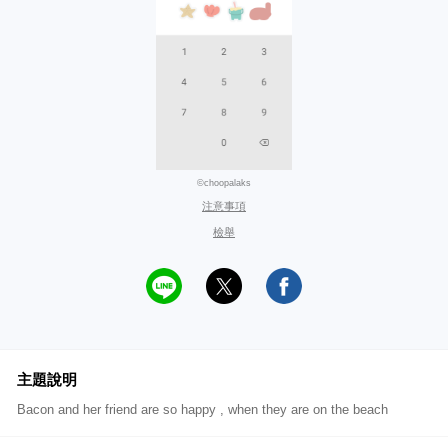
©choopalaks
注意事項
檢舉
主題說明
Bacon and her friend are so happy , when they are on the beach