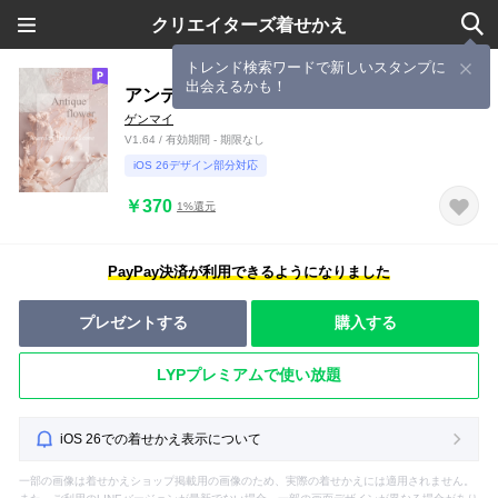
クリエイターズ着せかえ
トレンド検索ワードで新しいスタンプに
出会えるかも！
アンティークフラワーに囲まれる空間で2
ゲンマイ
V1.64 / 有効期間 - 期限なし
iOS 26デザイン部分対応
￥370
1%還元
PayPay決済が利用できるようになりました
プレゼントする
購入する
LYPプレミアムで使い放題
iOS 26での着せかえ表示について
一部の画像は着せかえショップ掲載用の画像のため、実際の着せかえには適用されません。