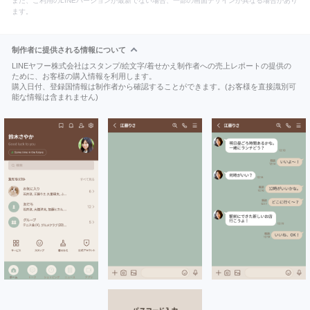
また、ご利用のLINEバージョンが最新でない場合、一部の画面デザインが異なる場合があり
ます。
制作者に提供される情報について
LINEヤフー株式会社はスタンプ/絵文字/着せかえ制作者への売上レポートの提供の
ために、お客様の購入情報を利用します。
購入日付、登録国情報は制作者から確認することができます。(お客様を直接識別可
能な情報は含まれません)