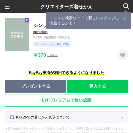
クリエイターズ着せかえ
トレンド検索ワードで新しいスタンプに
出会えるかも！
シンプル（beige green)V.609
hotatekun
V1.89 / 有効期間 - 期限なし
iOS 26デザイン部分対応
￥370
1%還元
PayPay決済が利用できるようになりました
プレゼントする
購入する
LYPプレミアムで使い放題
iOS 26での着せかえ表示について
一部の画像は着せかえショップ掲載用の画像のため、実際の着せかえには適用されません。