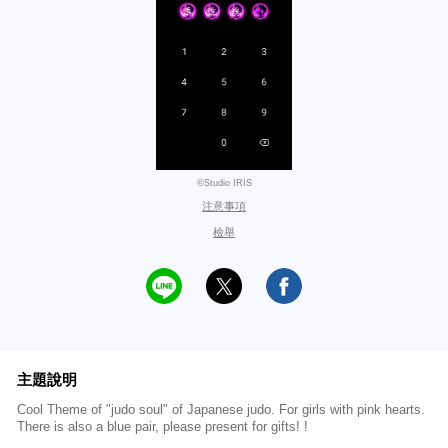
©Studio IRIS
注意事項
檢舉
主題說明
Cool Theme of "judo soul" of Japanese judo. For girls with pink hearts.
There is also a blue pair, please present for gifts! !