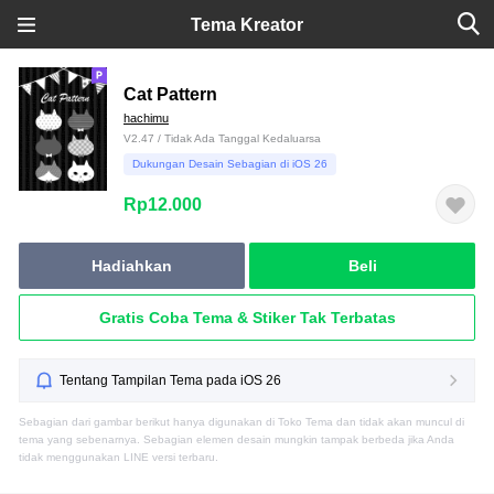
Tema Kreator
Cat Pattern
hachimu
V2.47 / Tidak Ada Tanggal Kedaluarsa
Dukungan Desain Sebagian di iOS 26
Rp12.000
Hadiahkan
Beli
Gratis Coba Tema & Stiker Tak Terbatas
Tentang Tampilan Tema pada iOS 26
Sebagian dari gambar berikut hanya digunakan di Toko Tema dan tidak akan muncul di
tema yang sebenarnya. Sebagian elemen desain mungkin tampak berbeda jika Anda
tidak menggunakan LINE versi terbaru.