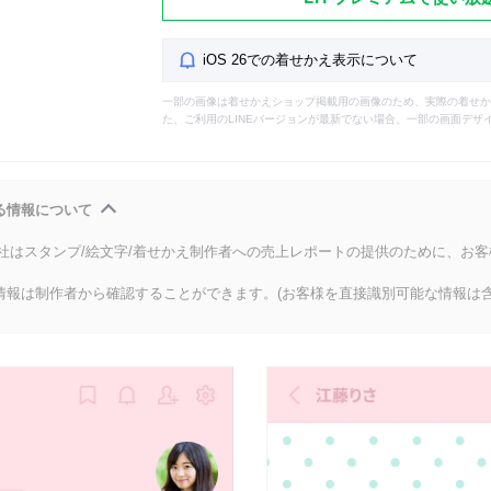
iOS 26での着せかえ表示について
一部の画像は着せかえショップ掲載用の画像のため、実際の着せか
た、ご利用のLINEバージョンが最新でない場合、一部の画面デザ
る情報について
会社はスタンプ/絵文字/着せかえ制作者への売上レポートの提供のために、お
情報は制作者から確認することができます。(お客様を直接識別可能な情報は含