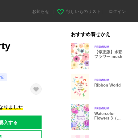
お知らせ
|
欲しいものリスト
|
ログイン
おすすめ着せかえ
rty
【修正版】水彩
フラワー mush
対応
Ribbon World
になりました
Watercolor
Flowers 3（再
購入する
販）
題