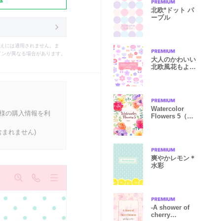
北欧*ドット パ
ープル
えには適用されません。ま
インが異なる場合があります。
大人のかわいい
北欧風花もよう
2
Watercolor
客様の購入情報を利
Flowers 5（再
販）
まれません)
爽やかレモン＊
水彩
-A shower of
cherry