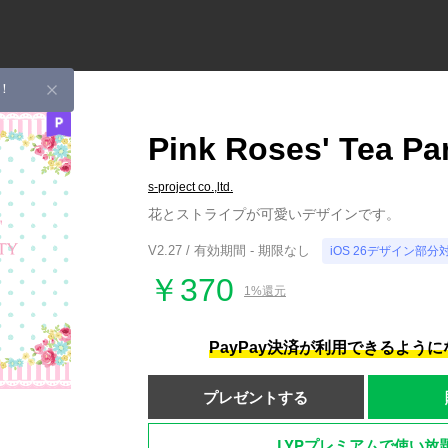
！
Pink Roses' Tea Pa
s-project co.,ltd.
花とストライプが可愛いデザインです。
V2.27 / 有効期間 - 期限なし
iOS 26デザイン部分
￥370
1%還元
PayPay決済が利用できるよう
プレゼントする
LYPプレミアムで使い放